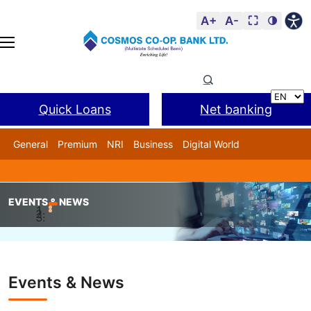
A+
A-
⛶
🌗
Quick Loans
Net banking
General
Premium
NRI
Business
Digital World
Cosmos DSA
BANL Facility
EVENTS & NEWS
Home
Events & News
कॉसमॉस बँकेतर्फे गरजूंना पाणी, जेवण, आणि जुन
Events & News