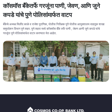
कॉसमॉस बँकेतर्फे गरजूंना पाणी, जेवण, आणि जुने
कपडे यांचे पुणे पोलिसांमार्फत वाटप
बँकेचे अध्यक्ष मिलींद काळे व राजेश पुराणिक, पोलीस निरीक्षक पुणे पोलीस आयुक्तालय वाहतूक शाखा
समुपदेशन विभाग पुणे शहर. पुणे शहरा मध्ये कॉसमॉस बँके तर्फे पाणी , जेवण आणी जुने कपडे यांचे
गरजूंना पुणे पोलिसांमार्फत वाटप करण्यात येत आहेत.